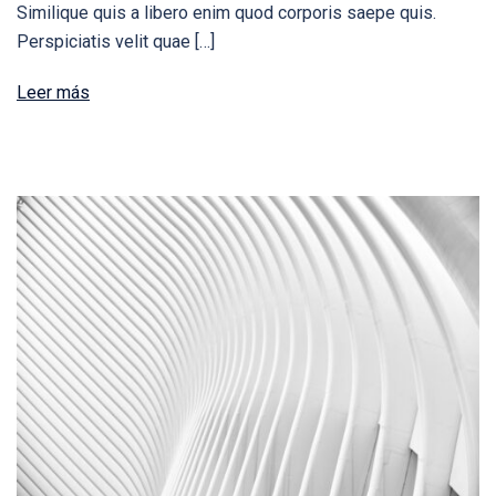
Similique quis a libero enim quod corporis saepe quis.
Perspiciatis velit quae […]
Leer más